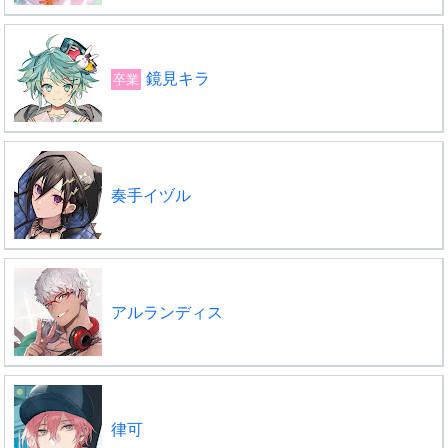
鏡見キラ
卒業
奏手イヅル
アルランディス
律可