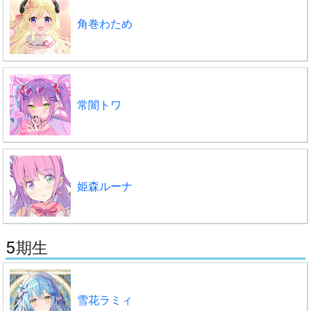
角巻わため
常闇トワ
姫森ルーナ
5期生
雪花ラミィ