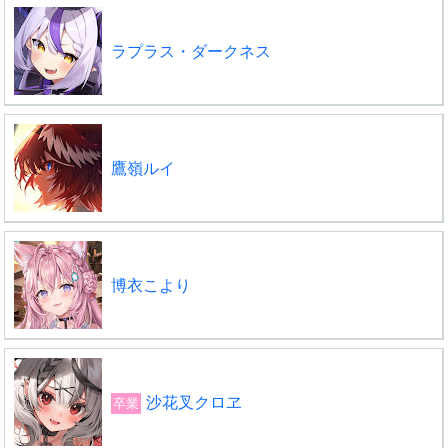
ラプラス・ダークネス
鷹嶺ルイ
博衣こより
沙花叉クロヱ
卒業