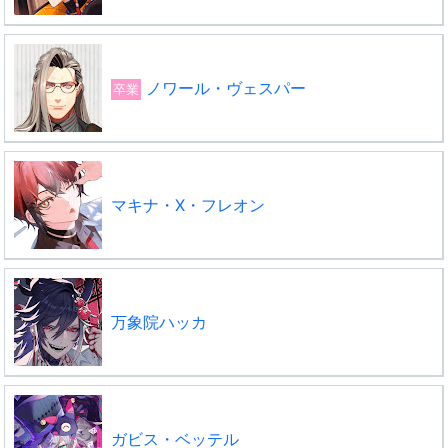
ノワール・ヴェスパー
卒業
マキナ・X・フレオン
万象院ハッカ
ガビス・ベッテル