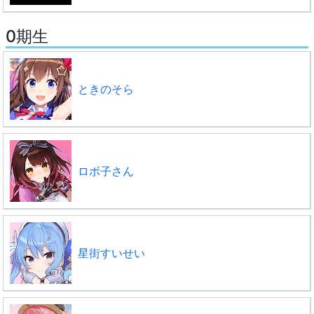
0期生
ときのそら
ロボ子さん
星街すいせい