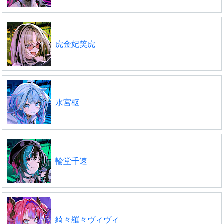
虎金妃笑虎
水宮枢
輪堂千速
綺々羅々ヴィヴィ