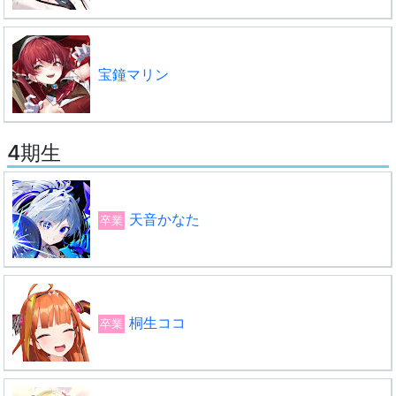
宝鐘マリン
4期生
天音かなた
卒業
桐生ココ
卒業