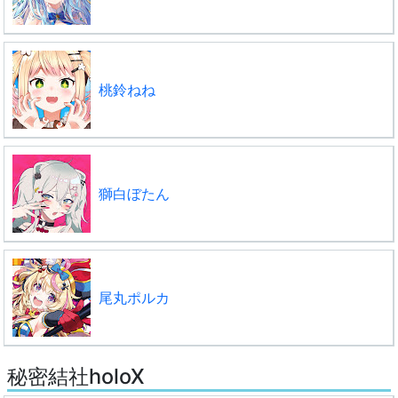
桃鈴ねね
獅白ぼたん
尾丸ポルカ
秘密結社holoX