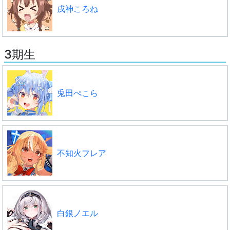
戌神ころね
3期生
兎田ぺこら
不知火フレア
白銀ノエル