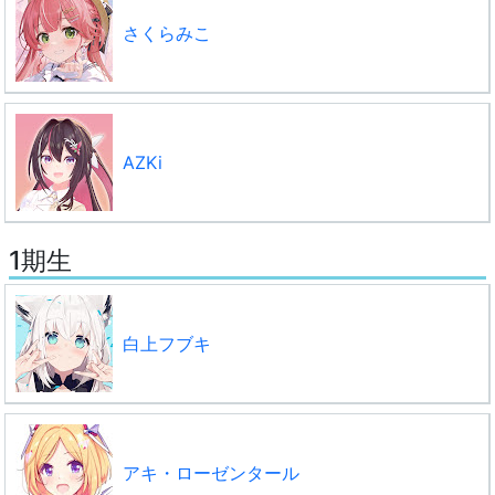
さくらみこ
AZKi
1期生
白上フブキ
アキ・ローゼンタール