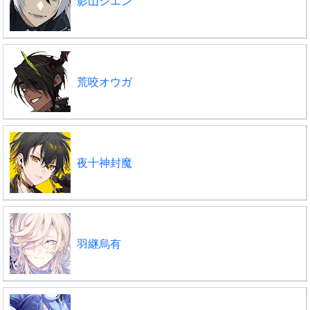
影山シエン
荒咬オウガ
夜十神封魔
羽継烏有