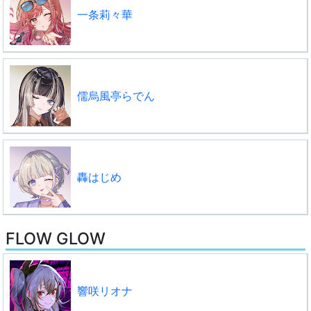
一条莉々華
儒烏風亭らでん
轟はじめ
FLOW GLOW
響咲リオナ