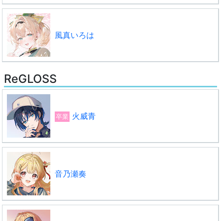
風真いろは
ReGLOSS
火威青
卒業
音乃瀬奏