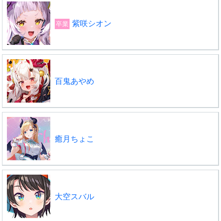
紫咲シオン
卒業
百鬼あやめ
癒月ちょこ
大空スバル