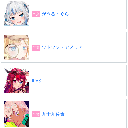
がうる・ぐら
卒業
ワトソン・アメリア
卒業
IRyS
九十九佐命
卒業