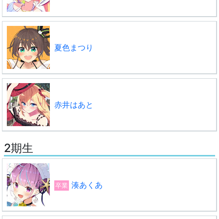
夏色まつり
赤井はあと
2期生
湊あくあ
卒業