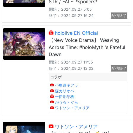
STR / FAI ~ *spoilers*
開始：
2024.09.27 5:05
終了：
2024.09.27 16:24
配信終了
hololive EN Official
【New Voice Drama】 Weaving
Across Time: #holoMyth 's Fateful
Dawn
開始：
2024.09.27 11:55
終了：
2024.09.27 12:02
配信終了
コラボ
小鳥遊キアラ
森カリオペ
一伊那尓栖
がうる・ぐら
ワトソン・アメリア
ワトソン・アメリア