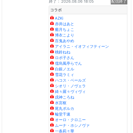
終了：
2026.08.06 18:05
配信終了
コラボ
AZKi
赤井はあと
癒月ちょこ
博衣こより
百鬼あやめ
アイラニ・イオフィフティーン
桃鈴ねね
ロボ子さん
儒烏風亭らでん
白銀ノエル
雪花ラミィ
ハコス・ベールズ
シオリ・ノヴェラ
綺々羅々ヴィヴィ
戌神ころね
水宮枢
尾丸ポルカ
輪堂千速
オーロ・クロニー
ムーナ・ホシノヴァ
一条莉々華