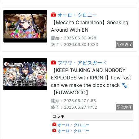
オーロ・クロニー
【Meccha Chameleon】Sneaking
Around With EN
開始：
2026.06.30 9:28
終了：
2026.06.30 10:33
配信終了
フワワ・アビスガード
【KEEP TALKING AND NOBODY
EXPLODES with KRONII】how fast
can we make the clock crack 🐾
【FUWAMOCO】
開始：
2026.06.27 9:56
終了：
2026.06.27 11:52
配信終了
コラボ
オーロ・クロニー
オーロ・クロニー