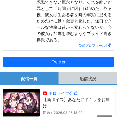
認識できない概念となり、それを紡いだ
罪として「時間」に囚われ始めた。然る
後、彼女は生ある者を時の牢獄に捉える
ためだけに動く獄吏と化した。無口でク
ールな性格は昔から変わってないが、今
の彼女は加虐を嗜むようなプライド高き
典獄である。"
公式プロフィール
Twitter
配信一覧
配信状況
ホロライブ公式
【新ボイス】あなたにドキッをお届
け！
開始：
2026.08.06 18:00