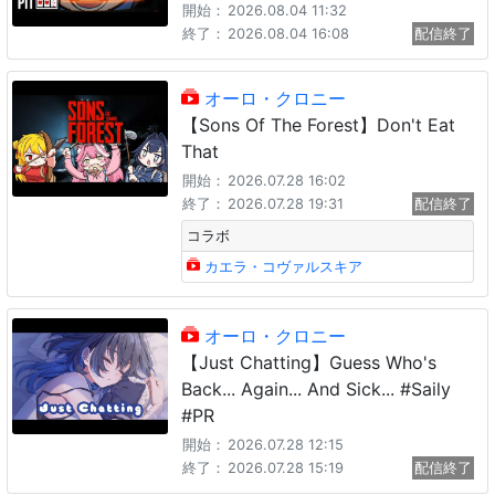
開始：
2026.08.04 11:32
終了：
2026.08.04 16:08
配信終了
オーロ・クロニー
【Sons Of The Forest】Don't Eat
That
開始：
2026.07.28 16:02
終了：
2026.07.28 19:31
配信終了
コラボ
カエラ・コヴァルスキア
オーロ・クロニー
【Just Chatting】Guess Who's
Back... Again... And Sick... #Saily
#PR
開始：
2026.07.28 12:15
終了：
2026.07.28 15:19
配信終了