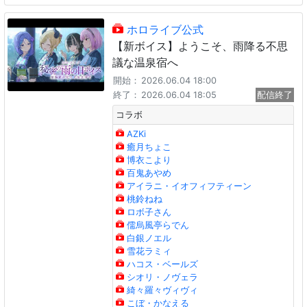
ホロライブ公式
【新ボイス】ようこそ、雨降る不思
議な温泉宿へ
開始：
2026.06.04 18:00
終了：
2026.06.04 18:05
配信終了
コラボ
AZKi
癒月ちょこ
博衣こより
百鬼あやめ
アイラニ・イオフィフティーン
桃鈴ねね
ロボ子さん
儒烏風亭らでん
白銀ノエル
雪花ラミィ
ハコス・ベールズ
シオリ・ノヴェラ
綺々羅々ヴィヴィ
こぼ・かなえる