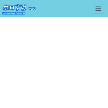
ホロすけ
（非公式）
Hololive LIVE Schedule