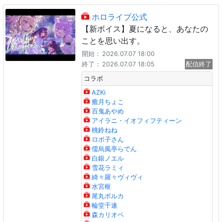
ホロライブ公式
【新ボイス】夏になると、あなたの
ことを思い出す。
開始：
2026.07.07 18:00
終了：
2026.07.07 18:05
配信終了
コラボ
AZKi
癒月ちょこ
百鬼あやめ
アイラニ・イオフィフティーン
桃鈴ねね
ロボ子さん
儒烏風亭らでん
白銀ノエル
雪花ラミィ
綺々羅々ヴィヴィ
水宮枢
尾丸ポルカ
輪堂千速
森カリオペ