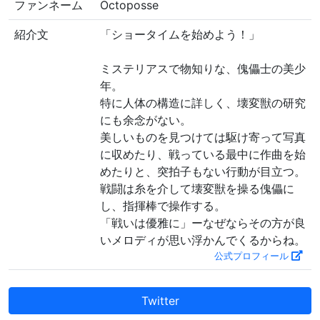
ファンネーム
Octoposse
紹介文
「ショータイムを始めよう！」
ミステリアスで物知りな、傀儡士の美少
年。
特に人体の構造に詳しく、壊変獣の研究
にも余念がない。
美しいものを見つけては駆け寄って写真
に収めたり、戦っている最中に作曲を始
めたりと、突拍子もない行動が目立つ。
戦闘は糸を介して壊変獣を操る傀儡に
し、指揮棒で操作する。
「戦いは優雅に」ーなぜならその方が良
いメロディが思い浮かんでくるからね。
公式プロフィール
Twitter