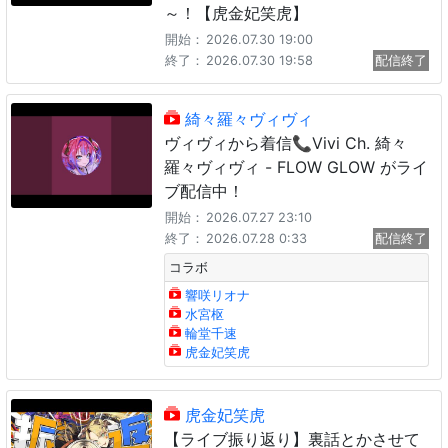
～！【虎金妃笑虎】
開始：
2026.07.30 19:00
終了：
2026.07.30 19:58
配信終了
綺々羅々ヴィヴィ
ヴィヴィから着信📞Vivi Ch. 綺々
羅々ヴィヴィ - FLOW GLOW がライ
ブ配信中！
開始：
2026.07.27 23:10
終了：
2026.07.28 0:33
配信終了
コラボ
響咲リオナ
水宮枢
輪堂千速
虎金妃笑虎
虎金妃笑虎
【ライブ振り返り】裏話とかさせて