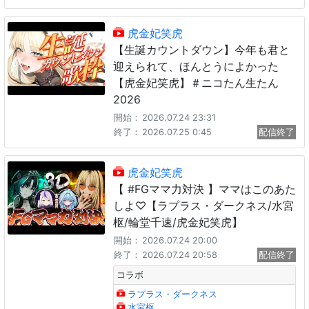
虎金妃笑虎
【生誕カウントダウン】今年も君と
迎えられて、ほんとうによかった
【虎金妃笑虎】＃ニコたん生たん
2026
開始：
2026.07.24 23:31
終了：
2026.07.25 0:45
配信終了
虎金妃笑虎
【 #FGママ力対決 】ママはこのあた
しよ♡【ラプラス・ダークネス/水宮
枢/輪堂千速/虎金妃笑虎】
開始：
2026.07.24 20:00
終了：
2026.07.24 20:58
配信終了
コラボ
ラプラス・ダークネス
水宮枢