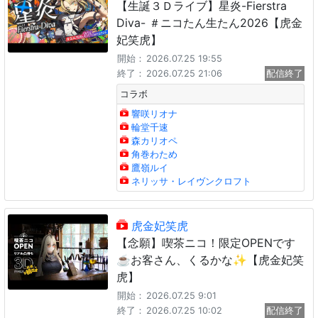
【生誕３Ｄライブ】星炎-Fierstra
Diva- ＃ニコたん生たん2026【虎金
妃笑虎】
開始：
2026.07.25 19:55
終了：
2026.07.25 21:06
配信終了
コラボ
響咲リオナ
輪堂千速
森カリオペ
角巻わため
鷹嶺ルイ
ネリッサ・レイヴンクロフト
虎金妃笑虎
【念願】喫茶ニコ！限定OPENです
☕お客さん、くるかな✨【虎金妃笑
虎】
開始：
2026.07.25 9:01
終了：
2026.07.25 10:02
配信終了