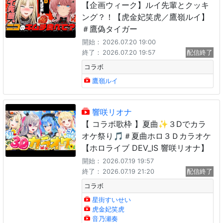
【企画ウィーク】ルイ先輩とクッキ
ング？！【虎金妃笑虎／鷹嶺ルイ】
＃鷹偽タイガー
開始：
2026.07.20 19:00
終了：
2026.07.20 19:57
配信終了
コラボ
鷹嶺ルイ
響咲リオナ
【 コラボ歌枠 】夏曲✨３Ⅾでカラ
オケ祭り🎵＃夏曲ホロ３Ｄカラオケ
【ホロライブ DEV_IS 響咲リオナ】
開始：
2026.07.19 19:57
終了：
2026.07.19 21:20
配信終了
コラボ
星街すいせい
虎金妃笑虎
音乃瀬奏