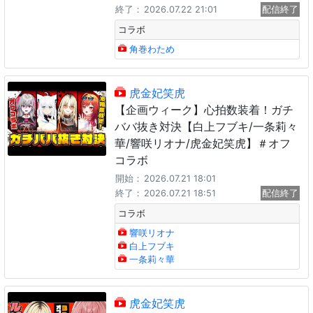
終了：
2026.07.22 21:01
配信終了
コラボ
角巻わため
虎金妃笑虎
【企画ウィーク】心拍数装着！ガチ
ババ抜き対決【白上フブキ/一条莉々
華/響咲リオナ/虎金妃笑虎】＃オフ
コラボ
開始：
2026.07.21 18:01
終了：
2026.07.21 18:51
配信終了
コラボ
響咲リオナ
白上フブキ
一条莉々華
虎金妃笑虎