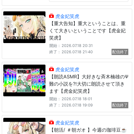
虎金妃笑虎
【重大告知】重大ということは、重
くて大きいということです【虎金妃
笑虎】
開始：
2026.07.18 20:31
終了：
2026.07.18 21:40
配信終了
虎金妃笑虎
【朗読ASMR】大好きな斉木楠雄のΨ
難の小説を⁈大切に朗読させて頂き
ます【虎金妃笑虎】
開始：
2026.07.18 18:01
終了：
2026.07.18 19:09
配信終了
虎金妃笑虎
【朝活/ ＃朝ガオ 】今週の珈琲豆☕