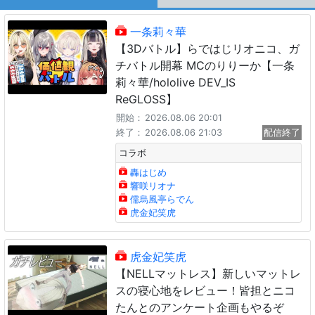
一条莉々華
【3Dバトル】らではじリオニコ、ガ
チバトル開幕 MCのりりーか【一条
莉々華/hololive DEV_IS
ReGLOSS】
開始：
2026.08.06 20:01
終了：
2026.08.06 21:03
配信終了
コラボ
轟はじめ
響咲リオナ
儒烏風亭らでん
虎金妃笑虎
虎金妃笑虎
【NELLマットレス】新しいマットレ
スの寝心地をレビュー！皆担とニコ
たんとのアンケート企画もやるぞ