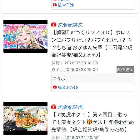
輪堂千速
虎金妃笑虎
【願望Tierづくり２／３Ｄ】ホロメ
ンにバブりたい？バブられたい？ ケ
ツもち🍙おかゆん先輩【二刀流の虎
金妃笑虎/猫又おかゆ】
開始：
2026.07.23 18:00
終了：
2026.07.23 19:00
配信終了
コラボ
猫又おかゆ
虎金妃笑虎
【 #笑虎ネクト 】第２回目！歌っ
て！笑虎ネクト🐯ゲスト 角巻わため
先輩🐏【虎金妃笑虎/角巻わため】
開始：
2026.07.22 20:00