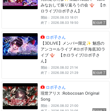
みなおして振り返ろうの会 🪸 【ホ
ロライブ/ロボ子さん】
開始：
2026.08.03 18:01
終了：
2026.08.03 19:50
配信終了
ロボ子さん
【3DLIVE】メンバー限定✨ 魅惑の
アンコールライブ #ロボ子海底3Dラ
イブ 🪸 【ホロライブ/ロボ子さ
ん】
開始：
2026.08.02 21:14
終了：
2026.08.02 21:29
配信終了
ロボ子さん
現世アリス :Robocosan Original
Song
開始：
2026.08.02 21:00
終了：
2026.08.02 21:05
配信終了