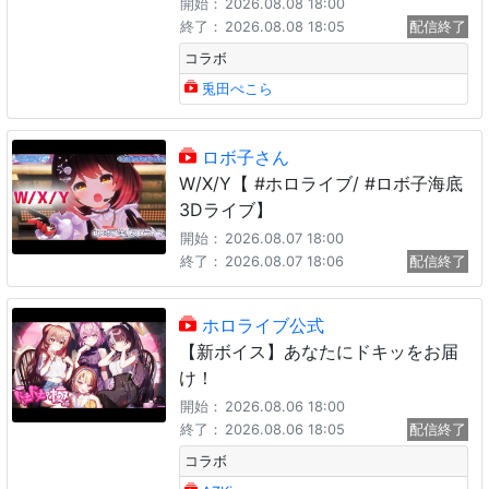
開始：
2026.08.08 18:00
終了：
2026.08.08 18:05
配信終了
コラボ
兎田ぺこら
ロボ子さん
W/X/Y【 #ホロライブ/ #ロボ子海底
3Dライブ】
開始：
2026.08.07 18:00
終了：
2026.08.07 18:06
配信終了
ホロライブ公式
【新ボイス】あなたにドキッをお届
け！
開始：
2026.08.06 18:00
終了：
2026.08.06 18:05
配信終了
コラボ