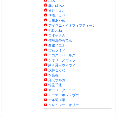
AZKi
赤井はあと
癒月ちょこ
博衣こより
百鬼あやめ
アイラニ・イオフィフティーン
桃鈴ねね
ロボ子さん
儒烏風亭らでん
白銀ノエル
雪花ラミィ
ハコス・ベールズ
シオリ・ノヴェラ
綺々羅々ヴィヴィ
戌神ころね
水宮枢
尾丸ポルカ
輪堂千速
オーロ・クロニー
ムーナ・ホシノヴァ
一条莉々華
クレイジー・オリー