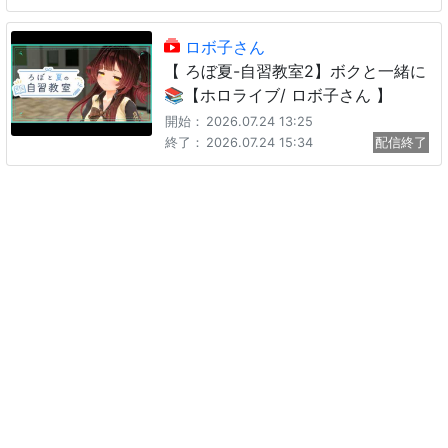
ロボ子さん
【 ろぼ夏-自習教室2】ボクと一緒に
📚【ホロライブ/ ロボ子さん 】
開始：
2026.07.24 13:25
終了：
2026.07.24 15:34
配信終了