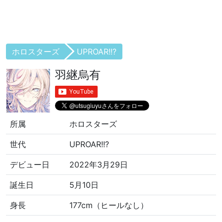
ホロスターズ
UPROAR!!?
羽継烏有
所属
ホロスターズ
世代
UPROAR!!?
デビュー日
2022年3月29日
誕生日
5月10日
身長
177cm（ヒールなし）