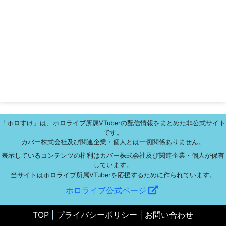
「ホロすけ」は、ホロライブ所属VTuberの配信情報をまとめた非公式サイト
です。
カバー株式会社及び関連企業・個人とは一切関係ありません。
表示しているコンテンツの権利はカバー株式会社及び関連企業・個人が保有
しています。
当サイトはホロライブ所属VTuberを応援するために作られています。
ホロライブ公式ページ
TOP
|
プライバシーポリシー
|
お問い合わせ