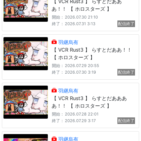
【 VCR Rust3 】 らすとだああ
あ！！ 【 ホロスターズ 】
開始：
2026.07.30 21:10
終了：
2026.07.31 3:13
配信終了
羽継烏有
【 VCR Rust3 】 らすとだああ！！
【 ホロスターズ 】
開始：
2026.07.29 20:55
終了：
2026.07.30 3:19
配信終了
羽継烏有
【 VCR Rust3 】 らすとだあああ
あ！！ 【 ホロスターズ 】
開始：
2026.07.28 22:01
終了：
2026.07.29 3:17
配信終了
羽継烏有