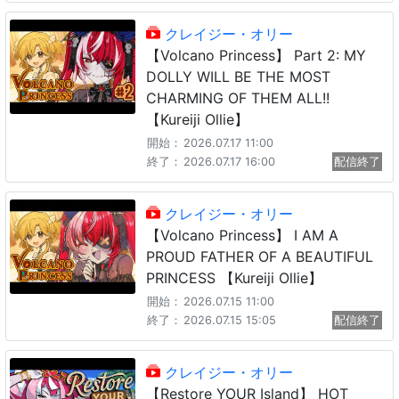
クレイジー・オリー
【Volcano Princess】 Part 2: MY
DOLLY WILL BE THE MOST
CHARMING OF THEM ALL!!
【Kureiji Ollie】
開始：
2026.07.17 11:00
終了：
2026.07.17 16:00
配信終了
クレイジー・オリー
【Volcano Princess】 I AM A
PROUD FATHER OF A BEAUTIFUL
PRINCESS 【Kureiji Ollie】
開始：
2026.07.15 11:00
終了：
2026.07.15 15:05
配信終了
クレイジー・オリー
【Restore YOUR Island】 HOT