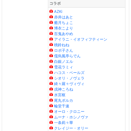
コラボ
AZKi
赤井はあと
癒月ちょこ
博衣こより
百鬼あやめ
アイラニ・イオフィフティーン
桃鈴ねね
ロボ子さん
儒烏風亭らでん
白銀ノエル
雪花ラミィ
ハコス・ベールズ
シオリ・ノヴェラ
綺々羅々ヴィヴィ
戌神ころね
水宮枢
尾丸ポルカ
輪堂千速
オーロ・クロニー
ムーナ・ホシノヴァ
一条莉々華
クレイジー・オリー