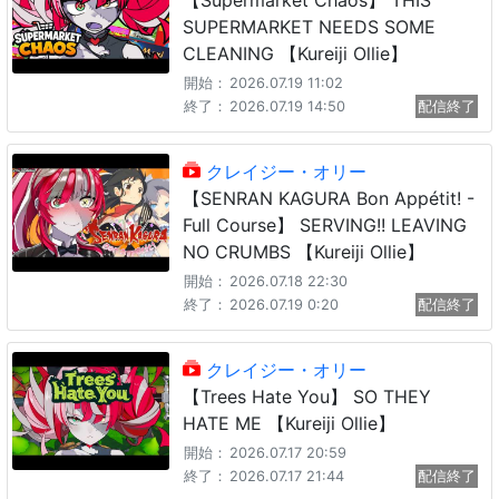
【Supermarket Chaos】 THIS
SUPERMARKET NEEDS SOME
CLEANING 【Kureiji Ollie】
開始：
2026.07.19 11:02
終了：
2026.07.19 14:50
配信終了
クレイジー・オリー
【SENRAN KAGURA Bon Appétit! -
Full Course】 SERVING!! LEAVING
NO CRUMBS 【Kureiji Ollie】
開始：
2026.07.18 22:30
終了：
2026.07.19 0:20
配信終了
クレイジー・オリー
【Trees Hate You】 SO THEY
HATE ME 【Kureiji Ollie】
開始：
2026.07.17 20:59
終了：
2026.07.17 21:44
配信終了