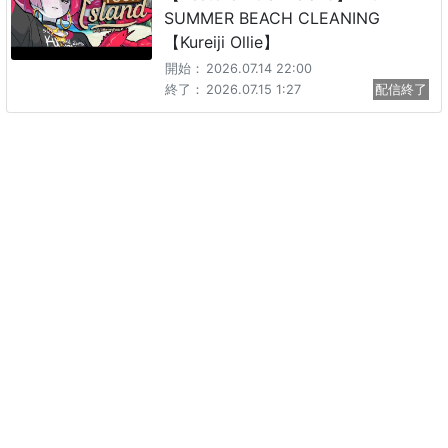
SUMMER BEACH CLEANING
【Kureiji Ollie】
開始：
2026.07.14 22:00
終了：
2026.07.15 1:27
配信終了