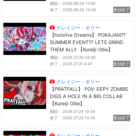
開始：
2026.08.05 11:00
終了：
2026.08.05 13:46
配信終了
クレイジー・オリー
【hololive Dreams】 POKAJAN??
SUMMER EVENT?? LETS GRIND
THEM ALL!! 【Kureiji Ollie】
開始：
2026.07.30 22:00
終了：
2026.07.31 0:47
配信終了
クレイジー・オリー
【PRATFALL】 POV: EEPY ZOMBIE
DIGS A HOLE IN A BIG COLLAB
【Kureiji Ollie】
開始：
2026.07.29 10:59
終了：
2026.07.29 13:28
配信終了
クレイジー・オリー