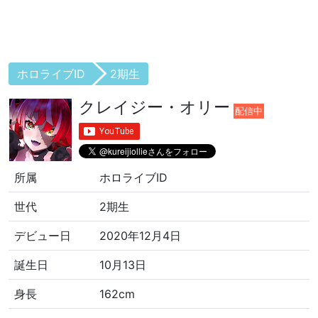
ホロライブID
2期生
クレイジー・オリー
配信中
所属
ホロライブID
世代
2期生
デビュー日
2020年12月4日
誕生日
10月13日
身長
162cm