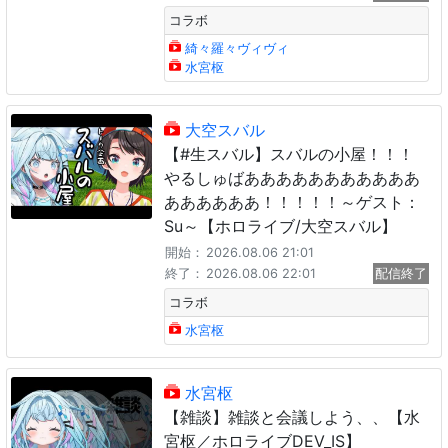
コラボ
綺々羅々ヴィヴィ
水宮枢
大空スバル
【#生スバル】スバルの小屋！！！
やるしゅばあああああああああああ
ああああああ！！！！！～ゲスト：
Su～【ホロライブ/大空スバル】
開始：
2026.08.06 21:01
終了：
2026.08.06 22:01
配信終了
コラボ
水宮枢
水宮枢
【雑談】雑談と会議しよう、、【水
宮枢／ホロライブDEV_IS】