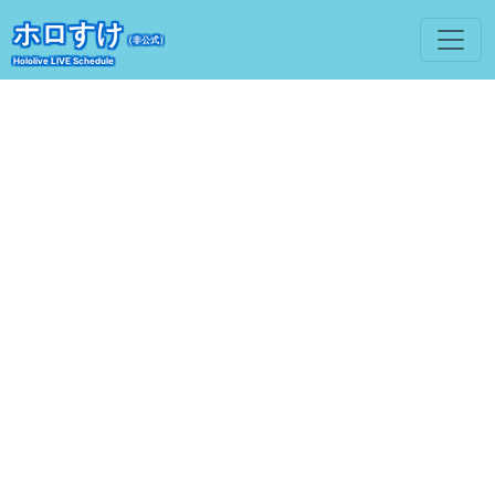
ホロすけ
（非公式）
Hololive LIVE Schedule